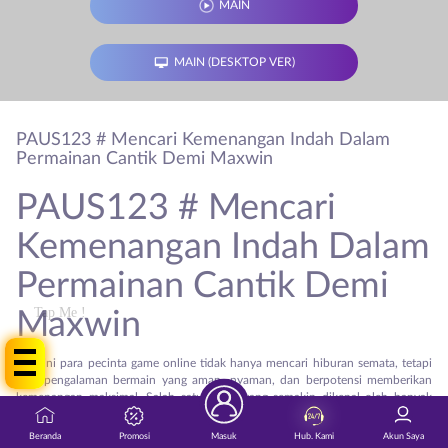
MAIN
MAIN (DESKTOP VER)
PAUS123 # Mencari Kemenangan Indah Dalam
Permainan Cantik Demi Maxwin
PAUS123 # Mencari
Kemenangan Indah Dalam
Permainan Cantik Demi
Tap Me !
Maxwin
Saat ini para pecinta game online tidak hanya mencari hiburan semata, tetapi
juga pengalaman bermain yang aman, nyaman, dan berpotensi memberikan
kemenangan maksimal. Salah satu nama yang semakin dikenal oleh banyak
pemain di Indonesia adalah PAUS123, sebuah platform game online yang
menawarkan berbagai pilihan permainan menarik dengan peluang kemenangan
Beranda
Promosi
Masuk
Hub. Kami
Akun Saya