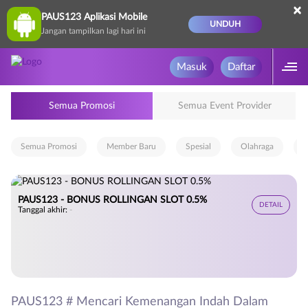
×
PAUS123 Aplikasi Mobile
UNDUH
Jangan tampilkan lagi hari ini
Masuk
Daftar
Semua Promosi
Semua Event Provider
Semua Promosi
Member Baru
Spesial
Olahraga
L
PAUS123 - BONUS ROLLINGAN SLOT 0.5%
DETAIL
Tanggal akhir:
-
PAUS123 # Mencari Kemenangan Indah Dalam