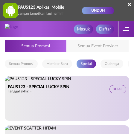
×
PAUS123 Aplikasi Mobile
UNDUH
Jangan tampilkan lagi hari ini
Masuk
Daftar
Semua Promosi
Semua Event Provider
Semua Promosi
Member Baru
Spesial
Olahraga
L
PAUS123 - SPECIAL LUCKY SPIN
DETAIL
Tanggal akhir:
-