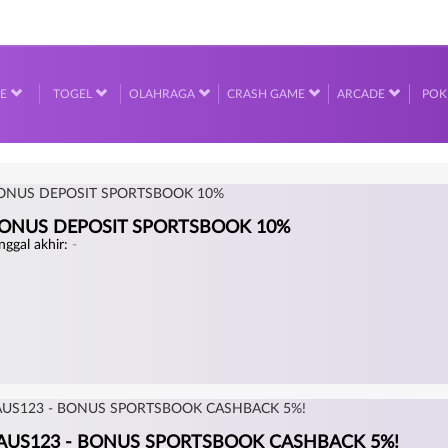
CE
TOGEL
OLAHRAGA
CRASH GAME
ARCADE
PO
ONUS DEPOSIT SPORTSBOOK 10%
nggal akhir:
-
AUS123 - BONUS SPORTSBOOK CASHBACK 5%!