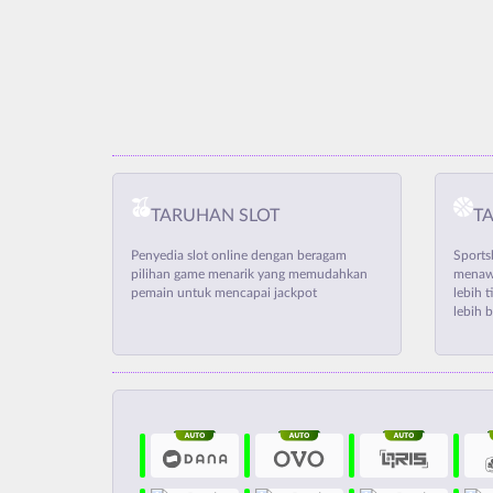
TARUHAN SLOT
T
Penyedia slot online dengan beragam
Sports
pilihan game menarik yang memudahkan
menawa
pemain untuk mencapai jackpot
lebih 
lebih 