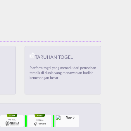
O
TARUHAN TOGEL
Platform togel yang menarik dari perusahan
terbaik di dunia yang menawarkan hadiah
kemenangan besar