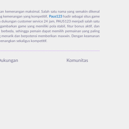
ikan kemenangan maksimal. Salah satu nama yang semakin dikenal
ng kemenangan yang kompetitif,
Paus123
hadir sebagai situs game
a dukungan customer service 24 jam, PAUS123 menjadi salah satu
ambarkan game yang memiliki pola stabil, fitur bonus aktif, dan
 berbeda, sehingga pemain dapat memilih permainan yang paling
ang menarik dan berpotensi memberikan maxwin. Dengan keamanan
nangkan sekaligus kompetitif.
ukungan
Komunitas