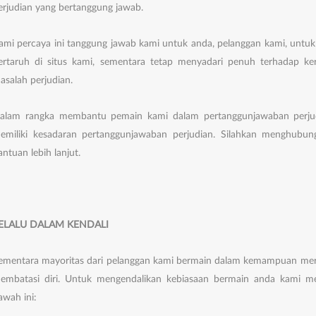
erjudian yang bertanggung jawab.
ami percaya ini tanggung jawab kami untuk anda, pelanggan kami, un
ertaruh di situs kami, sementara tetap menyadari penuh terhadap ke
asalah perjudian.
alam rangka membantu pemain kami dalam pertanggunjawaban perju
emiliki kesadaran pertanggunjawaban perjudian. Silahkan menghubun
antuan lebih lanjut.
ELALU DALAM KENDALI
ementara mayoritas dari pelanggan kami bermain dalam kemampuan mere
embatasi diri. Untuk mengendalikan kebiasaan bermain anda kami m
awah ini: