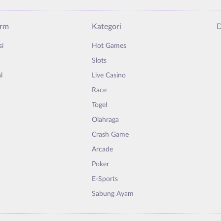
orm
Kategori
D
i
Hot Games
Slots
l
Live Casino
Race
Togel
Olahraga
Crash Game
Arcade
Poker
E-Sports
Sabung Ayam