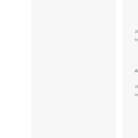
J
t
A
J
m