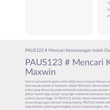
U
y
p
PAUS123 # Mencari Kemenangan Indah Da
PAUS123 # Mencari K
Maxwin
Saat ini para pecinta game online tidak hanya mencari hiburan
oleh banyak pemain di Indonesia adalah PAUS123, sebuah platf
online yang dirancang untuk memenuhi kebutuhan para pemain mo
pilihan favorit bagi pemain yang ingin menikmati permainan den
potensi payout tinggi. Di PAUS123, pemain dapat menemukan ba
sesuai dengan gaya bermain masing-masing, PAUS123 adalah pil
yang terjamin, koleksi game lengkap, bonus menguntungkan, dan