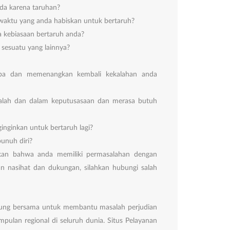
da karena taruhan?
aktu yang anda habiskan untuk bertaruh?
 kebiasaan bertaruh anda?
sesuatu yang lainnya?
ba dan memenangkan kembali kekalahan anda
kalah dan dalam keputusasaan dan merasa butuh
nginkan untuk bertaruh lagi?
unuh diri?
kan bahwa anda memiliki permasalahan dengan
n nasihat dan dukungan, silahkan hubungi salah
bung bersama untuk membantu masalah perjudian
ulan regional di seluruh dunia. Situs Pelayanan