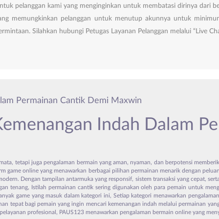
ntuk pelanggan kami yang menginginkan untuk membatasi dirinya dari berj
ang memungkinkan pelanggan untuk menutup akunnya untuk minimum
ermintaan. Silahkan hubungi Petugas Layanan Pelanggan melalui “Live Chat”
lam Permainan Cantik Demi Maxwin
emenangan Indah Dalam Pe
 semata, tetapi juga pengalaman bermain yang aman, nyaman, dan berpotensi member
orm game online yang menawarkan berbagai pilihan permainan menarik dengan pelua
dern. Dengan tampilan antarmuka yang responsif, sistem transaksi yang cepat, sert
gan tenang, Istilah permainan cantik sering digunakan oleh para pemain untuk mengg
nyak game yang masuk dalam kategori ini, Setiap kategori menawarkan pengalaman
ihan tepat bagi pemain yang ingin mencari kemenangan indah melalui permainan y
 pelayanan profesional, PAUS123 menawarkan pengalaman bermain online yang menye