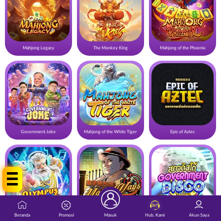
Mahjong Legacy
The Monkey King
Mahjong of the Phoenix
Government Joke
Mahjong of the White Tiger
Epic of Aztec
Tap Me !
Beranda
Promosi
Masuk
Hub. Kami
Akun Saya
The Beat of Olympus 1000
Mafia Ways
Government Disco