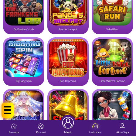
Dr.Franken’s Lab
Panda’s Jackpot
Safari Run
BigBang Spin
Pop Popcorns
Little Witch's Fortune
Tap Me !
Beranda
Promosi
Masuk
Hub. Kami
Akun Saya
Celestial Goddess
Cherry Bell
Elizabeth Lab