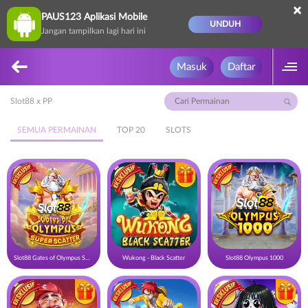
×
PAUS123 Aplikasi Mobile
UNDUH
Jangan tampilkan lagi hari ini
Masuk
Daftar
Slot88 x PP
SEMUA PERMAINAN
TOP 20
SLOTS
Slot88 Gates of Olympus Super Scatter
Wukong - Black Scatter
Slot88 Olympus 1000