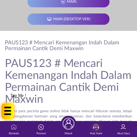
MAIN
MAIN (DESKTOP VER)
PAUS123 # Mencari Kemenangan Indah Dalam
Permainan Cantik Demi Maxwin
PAUS123 # Mencari
Kemenangan Indah Dalam
Permainan Cantik Demi
Tap Me !
Maxwin
Saat ini para pecinta game online tidak hanya mencari hiburan semata, tetapi
juga pengalaman bermain yang aman, nyaman, dan berpotensi memberikan
kemenangan maksimal. Salah satu nama yang semakin dikenal oleh banyak
pemain di Indonesia adalah PAUS123, sebuah platform game online yang
menawarkan berbagai pilihan permainan menarik dengan peluang kemenangan
Beranda
Promosi
Masuk
Hub. Kami
Akun Saya