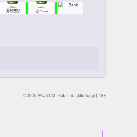
©2026 PAUS123. Hak cipta dilindungi | 18+