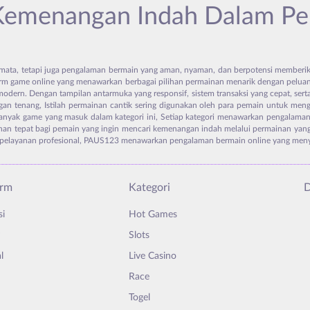
emenangan Indah Dalam Pe
 semata, tetapi juga pengalaman bermain yang aman, nyaman, dan berpotensi member
orm game online yang menawarkan berbagai pilihan permainan menarik dengan pelua
dern. Dengan tampilan antarmuka yang responsif, sistem transaksi yang cepat, sert
gan tenang, Istilah permainan cantik sering digunakan oleh para pemain untuk mengg
nyak game yang masuk dalam kategori ini, Setiap kategori menawarkan pengalaman
ihan tepat bagi pemain yang ingin mencari kemenangan indah melalui permainan y
 pelayanan profesional, PAUS123 menawarkan pengalaman bermain online yang menye
orm
Kategori
D
i
Hot Games
Slots
l
Live Casino
Race
Togel