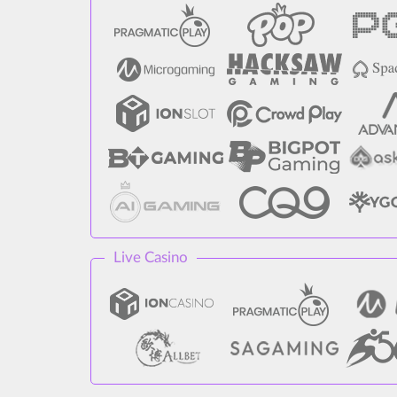
Live Casino