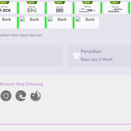
arikan tidak dapat diproses
Penarikan
Rata-rata 3 Menit
Browser Yang Didukung