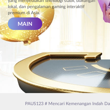
yang menyediakan teknologi stabil, dukungan
lokal, dan pengalaman gaming interaktif
premium di Asia.
MAIN
PAUS123 # Mencari Kemenangan Indah Da