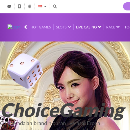
HOT GAMES
SLOTS
LIVE CASINO
RACE
TO
ChoiceGaming
Choice adalah brand hiburan live asal Eropa