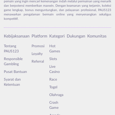
pemain yang ingin mencari kemenangan indah melalui permainan yang menarik
dan berpotensi memberikan maxwin. Dengan keamanan yang terjamin, koleksi
game lengkap, bonus menguntungkan, dan pelayanan profesional, PAUS123
menawarkan pengalaman bermain online yang menyenangkan sekaligus
kompetitif.
Kebijaksanaan
Platform
Kategori
Dukungan
Komunitas
Tentang
Promosi
Hot
PAUS123
Games
Loyalty
Responsible
Slots
Referral
Gambling
Live
Pusat Bantuan
Casino
Syarat dan
Race
Ketentuan
Togel
Olahraga
Crash
Game