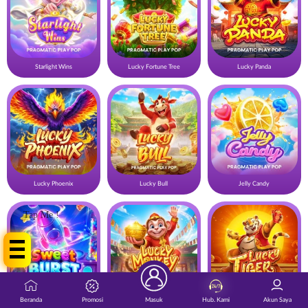
Starlight Wins
Lucky Fortune Tree
Lucky Panda
Lucky Phoenix
Lucky Bull
Jelly Candy
Tap Me !
Beranda
Promosi
Masuk
Hub. Kami
Akun Saya
Sweet Burst
Lucky MonKey
Lucky Tiger