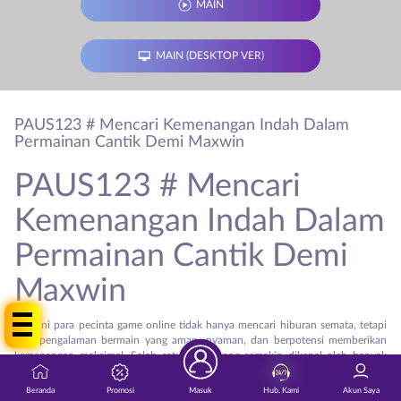
MAIN
MAIN (DESKTOP VER)
PAUS123 # Mencari Kemenangan Indah Dalam
Permainan Cantik Demi Maxwin
PAUS123 # Mencari
Kemenangan Indah Dalam
Permainan Cantik Demi
Tap Me !
Maxwin
Saat ini para pecinta game online tidak hanya mencari hiburan semata, tetapi
juga pengalaman bermain yang aman, nyaman, dan berpotensi memberikan
kemenangan maksimal. Salah satu nama yang semakin dikenal oleh banyak
pemain di Indonesia adalah PAUS123, sebuah platform game online yang
menawarkan berbagai pilihan permainan menarik dengan peluang kemenangan
Beranda
Promosi
Masuk
Hub. Kami
Akun Saya